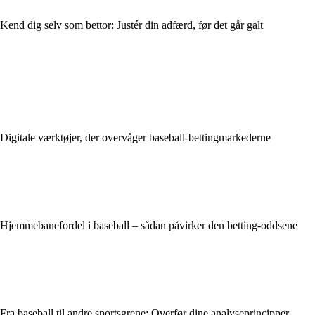
Kend dig selv som bettor: Justér din adfærd, før det går galt
Digitale værktøjer, der overvåger baseball-bettingmarkederne
Hjemmebanefordel i baseball – sådan påvirker den betting-oddsene
Fra baseball til andre sportsgrene: Overfør dine analyseprincipper