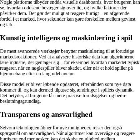
Nogle platforme tilbyder endda visuelle dashboards, hvor brugeren kan
se, hvordan oddsene bevæger sig over tid, og hvilke faktorer der
påvirker dem. Det gør det muligt at reagere hurtigt – en afgørende
fordel i et marked, hvor sekunder kan gøre forskellen mellem gevinst
og tab.
Kunstig intelligens og maskinlæring i spil
De mest avancerede værktøjer benytter maskinlæring til at forudsige
markedsreaktioner. Ved at analysere historiske data kan algoritmerne
lære mønstre, der gentager sig – for eksempel hvordan markedet typisk
reagerer, når en nøglespiller bliver skadet, eller når et hold spiller på
hjemmebane efter en lang udebanetur.
Disse modeller bliver løbende opdateret, efterhånden som nye data
kommer til, og kan dermed tilpasse sig ændringer i spillets dynamik.
Det betyder, at brugerne får mere præcise forudsigelser og bedre
beslutningsgrundlag.
Transparens og ansvarlighed
Selvom teknologien åbner for nye muligheder, rejser den også
spørgsmål om ansvarlighed. Når algoritmer kan overvåge og reagere
hurtigere end mennesker, kan det skabe en ulighed mellem