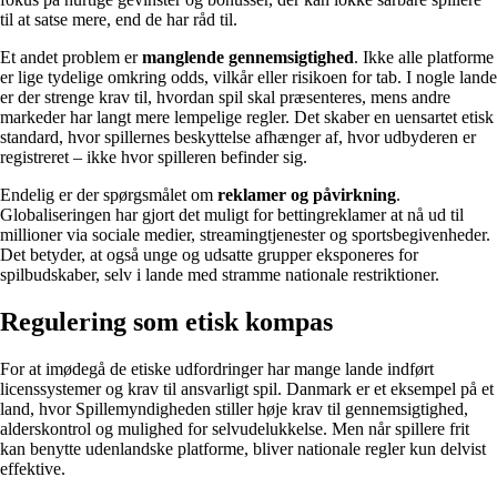
til at satse mere, end de har råd til.
Et andet problem er
manglende gennemsigtighed
. Ikke alle platforme
er lige tydelige omkring odds, vilkår eller risikoen for tab. I nogle lande
er der strenge krav til, hvordan spil skal præsenteres, mens andre
markeder har langt mere lempelige regler. Det skaber en uensartet etisk
standard, hvor spillernes beskyttelse afhænger af, hvor udbyderen er
registreret – ikke hvor spilleren befinder sig.
Endelig er der spørgsmålet om
reklamer og påvirkning
.
Globaliseringen har gjort det muligt for bettingreklamer at nå ud til
millioner via sociale medier, streamingtjenester og sportsbegivenheder.
Det betyder, at også unge og udsatte grupper eksponeres for
spilbudskaber, selv i lande med stramme nationale restriktioner.
Regulering som etisk kompas
For at imødegå de etiske udfordringer har mange lande indført
licenssystemer og krav til ansvarligt spil. Danmark er et eksempel på et
land, hvor Spillemyndigheden stiller høje krav til gennemsigtighed,
alderskontrol og mulighed for selvudelukkelse. Men når spillere frit
kan benytte udenlandske platforme, bliver nationale regler kun delvist
effektive.