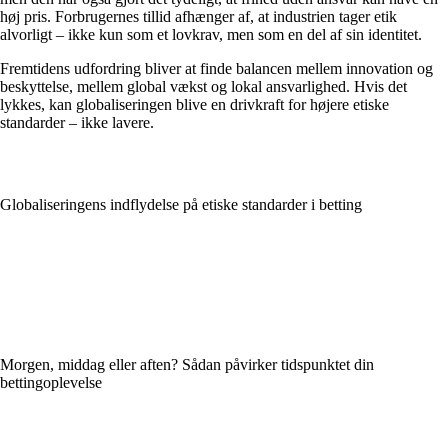
høj pris. Forbrugernes tillid afhænger af, at industrien tager etik
alvorligt – ikke kun som et lovkrav, men som en del af sin identitet.
Fremtidens udfordring bliver at finde balancen mellem innovation og
beskyttelse, mellem global vækst og lokal ansvarlighed. Hvis det
lykkes, kan globaliseringen blive en drivkraft for højere etiske
standarder – ikke lavere.
Globaliseringens indflydelse på etiske standarder i betting
Morgen, middag eller aften? Sådan påvirker tidspunktet din
bettingoplevelse