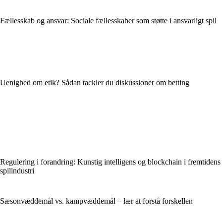
Fællesskab og ansvar: Sociale fællesskaber som støtte i ansvarligt spil
Uenighed om etik? Sådan tackler du diskussioner om betting
Regulering i forandring: Kunstig intelligens og blockchain i fremtidens
spilindustri
Sæsonvæddemål vs. kampvæddemål – lær at forstå forskellen