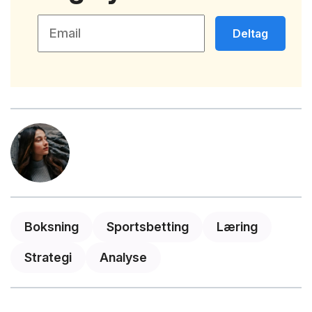
Deltag
Boksning
Sportsbetting
Læring
Strategi
Analyse