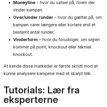
Moneyline
– hvor du satser på, hvem der
vinder kampen.
Over/under runder
– hvor du gætter på, om
kampen varer længere eller kortere end et
bestemt antal runder.
Vinderform
– hvor du forudsiger, om sejren
kommer på point, knockout eller teknisk
knockout.
At kende disse markeder er første skridt mod at
kunne analysere kampene med et skarpt blik.
Tutorials: Lær fra
eksperterne