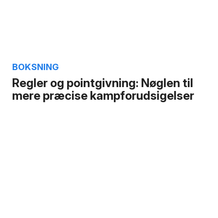
BOKSNING
Regler og pointgivning: Nøglen til
mere præcise kampforudsigelser