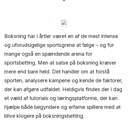
Boksning har i årtier været en af de mest intense
og uforudsigelige sportsgrene at følge – og for
mange også en spændende arena for
sportsbetting. Men at satse på boksning kræver
mere end bare held. Det handler om at forstå
sporten, analysere kampene og kende de faktorer,
der kan afgøre udfaldet. Heldigvis findes der i dag
et væld af tutorials og læringsplatforme, der kan
hjælpe både begyndere og erfarne spillere med at
blive klogere på boksningsbetting.