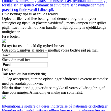
i holdenes spillestil og taktiske mønstre. Lær, hvordan du kan bruge
forståelsen af spillets dynamik til at vurdere sandsynligheder mere
præcist og finde værdi i dine spil.
Live betting: tips til at spille i realtid
Oplev thrillen ved live betting med denne e-bog, der tilbyder
strategier og tips til at placere væddemål, mens kampen eller spillet
pågår. Lær, hvordan du kan handle hurtigt og udnytte øjeblikkelige
muligheder.
Få e-bogen
Få nyt fra os – tilmeld dig nyhedsbrevet
Gør som tusindvis af andre – modtag vores bedste råd på mail.
Skriv din mail her
Deltag
Tak fordi du har tilmeldt dig
Jeg accepterer, at mine oplysninger håndteres i overensstemmelse
med persondatapolitikken.
Når du tilmelder dig, giver du samtykke til vores vilkår og brug af
dine oplysninger. Afmelding er mulig når som helst.
Internationale spillere og deres indflydelse på nationale cricketligaer
Hvordan udenlandske stjernespillere former spillet, økonomien og