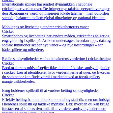
Internationale spillere har ændret dynamikken i nationale
cricketligaer verden over. De bringer nye taktiske perspektiver, øger
den økonomiske værdi og inspirerer lokale talenter – men udfordrer
samtidig balancen mellem global tiltrækning og national identitet.
Mobilapps og livebetting ændrer cricketbettorers vaner
Cricket
Smartphones og livebetting har ændret måden, cricketfans følger og
engagerer sig i spillet på. Artiklen undersøger, hvordan apps, data og
sociale funktioner skaber nye vaner – og nye udfordringer – for
både spillere og udbydere.
Reelle sandsynligheder vs. bookmakerens vurdering i cricket-betting
Cricket
Bookmakerens odds afspejler ikke altid de faktiske sandsynligheder
i cricket. Lær at identificere, hvor vurderingerne afviger, og hvordan
du som bettor kan finde værdi i markedet ved at forstå spillets
mange usikkerheder.
Brug holdenes spillestil til at vurdere betting-sandsynligheder
Cricket
Effektiv betting handler ikke kun om tal og statistik, men om indsigt
i holdenes spillestil og taktiske mønstre. Lær, hvordan du kan bruge
forståelsen af spillets dynamik til at vurdere sandsynligheder mere