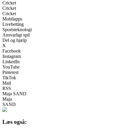
Cricket
Cricket
Cricket
Mobilapps
Livebetting
Sportsteknologi
Ansvarligt spil
Del og hjælp
X
Facebook
Instagram
LinkedIn
YouTube
Pinterest
TikTok
Mail
RSS
Maja SAND
Maja
SAND
Læs også: