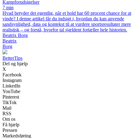
Kampforudsigelser
7 min
Hvad betyder det egentlig, når et hold har 60 procent chance for at
vinde? I denne artikel får du indsigt i, hvordan du kan anvende
sandsynlighed, data og kontekst til at vurdere sportsresultater mere
realistisk – og forstå, hvorfor tal sjældent fortæller hele historien.
Beatrix Borg
Beatrix
Borg
Better
Tips
Del og hjælp
X
Facebook
Instagram
LinkedIn
YouTube
Pinterest
TikTok
Mail
RSS
Om os
Få hjælp
Pressen
Markedsføring