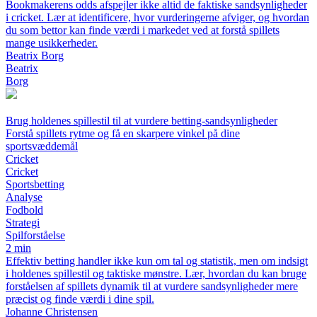
Bookmakerens odds afspejler ikke altid de faktiske sandsynligheder
i cricket. Lær at identificere, hvor vurderingerne afviger, og hvordan
du som bettor kan finde værdi i markedet ved at forstå spillets
mange usikkerheder.
Beatrix Borg
Beatrix
Borg
Brug holdenes spillestil til at vurdere betting-sandsynligheder
Forstå spillets rytme og få en skarpere vinkel på dine
sportsvæddemål
Cricket
Cricket
Sportsbetting
Analyse
Fodbold
Strategi
Spilforståelse
2 min
Effektiv betting handler ikke kun om tal og statistik, men om indsigt
i holdenes spillestil og taktiske mønstre. Lær, hvordan du kan bruge
forståelsen af spillets dynamik til at vurdere sandsynligheder mere
præcist og finde værdi i dine spil.
Johanne Christensen