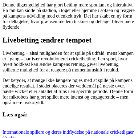
Denne tilgængelighed har gjort betting mere spontant og interaktivt.
En fan kan sidde på stadion, i toget eller hjemme i sofaen og reagere
på kampens udvikling med et enkelt tryk. Det har skabt en ny form
for deltagelse, hvor grænsen mellem tilskuer og deltager bliver mere
flydende.
Livebetting ændrer tempoet
Livebetting – altså muligheden for at spille på udfald, mens kampen
er i gang – har især revolutioneret cricketbetting. I en sport, hvor
hvert boldkast kan ændre kampens retning, giver livebetting
spillerne mulighed for at reagere på momentumskift i realtid.
Det betyder, at mange ikke længere nøjes med at spille på kampens
endelige resultat. I stedet placeres der væddemål på næste over,
næste wicket eller antallet af runs i en specifik periode. Denne form
for mikrobets har gjort spillet mere intenst og engagerende – men
også mere risikofyldt.
Læs også:
Internationale spillere og deres indflydelse på nationale cricketligaer
Cricket