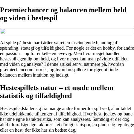
Præmiechancer og balancen mellem held
og viden i hestespil
At spille på heste har i årtier været en fascinerende blanding af
spænding, strategi og tilfældighed. For nogle er det en hobby, for andre
en passion – og for enkelte en levevej. Men hvor meget handler
hestespil egentlig om held, og hvor meget kan man påvirke udfaldet
med viden og analyse? I denne artikel ser vi nærmere på, hvordan
præmiechancerne formes, og hvordan spillere forsøger at finde
balancen mellem intuition og indsigt.
Hestespillets natur – et møde mellem
statistik og tilfældighed
Hestespil adskiller sig fra mange andre former for spil ved, at udfaldet
ikke udelukkende afhænger af tilfældighed. Hver hest, jockey og bane
har sine egne karakteristika, som kan analyseres. Samtidig er der dog
altid uforudsigelige faktorer – et dårligt startspor, en pludselig regnbyge
eller en hest, der ikke har sin bedste dag.