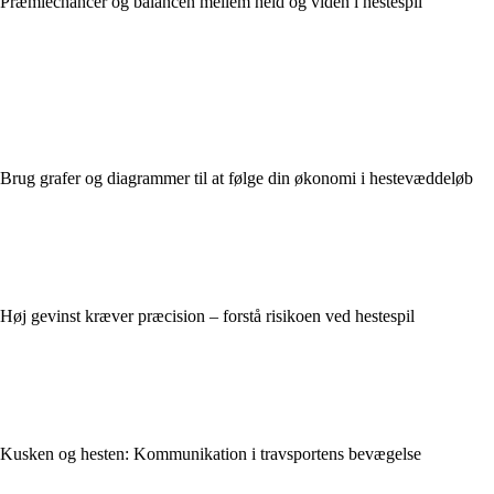
Præmiechancer og balancen mellem held og viden i hestespil
Brug grafer og diagrammer til at følge din økonomi i hestevæddeløb
Høj gevinst kræver præcision – forstå risikoen ved hestespil
Kusken og hesten: Kommunikation i travsportens bevægelse