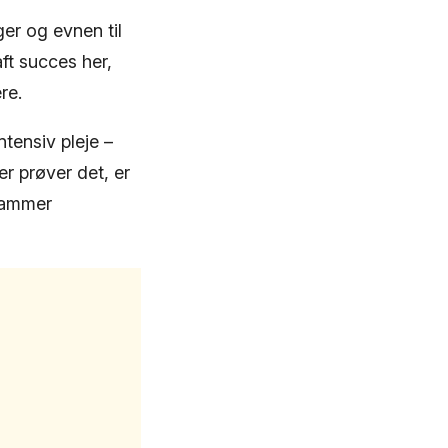
ger og evnen til
aft succes her,
re.
tensiv pleje –
r prøver det, er
 rammer