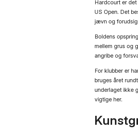
Hardcourt er det
US Open. Det best
jævn og forudsige
Boldens opspring 
mellem grus og gr
angribe og forsva
For klubber er h
bruges året rundt
underlaget ikke 
vigtige her.
Kunstgr