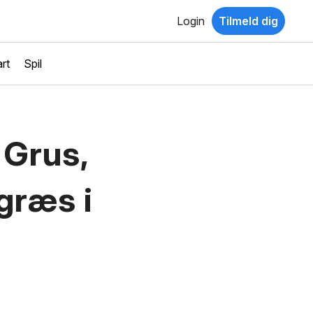
Login
Tilmeld dig
rt
Spil
 Grus,
græs i