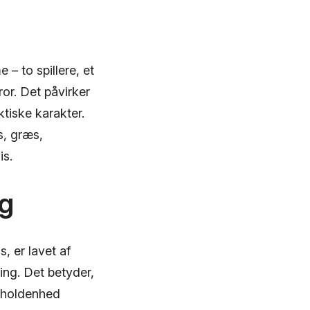
 – to spillere, et
ror. Det påvirker
tiske karakter.
s, græs,
is.
ag
, er lavet af
ring. Det betyder,
udholdenhed