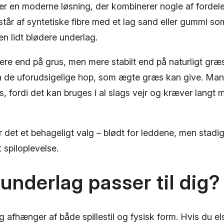
r en moderne løsning, der kombinerer nogle af fordel
tår af syntetiske fibre med et lag sand eller gummi som
en lidt blødere underlag.
ere end på grus, men mere stabilt end på naturligt græs.
n de uforudsigelige hop, som ægte græs kan give. Man
 fordi det kan bruges i al slags vejr og kræver langt 
r det et behageligt valg – blødt for leddene, men stadig 
 spiloplevelse.
 underlag passer til dig?
g afhænger af både spillestil og fysisk form. Hvis du el