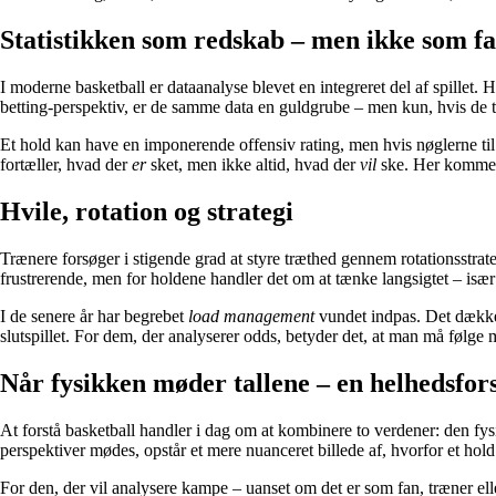
Statistikken som redskab – men ikke som fa
I moderne basketball er dataanalyse blevet en integreret del af spillet. 
betting-perspektiv, er de samme data en guldgrube – men kun, hvis de to
Et hold kan have en imponerende offensiv rating, men hvis nøglerne til s
fortæller, hvad der
er
sket, men ikke altid, hvad der
vil
ske. Her kommer 
Hvile, rotation og strategi
Trænere forsøger i stigende grad at styre træthed gennem rotationsstrat
frustrerende, men for holdene handler det om at tænke langsigtet – især
I de senere år har begrebet
load management
vundet indpas. Det dækker 
slutspillet. For dem, der analyserer odds, betyder det, at man må følge
Når fysikken møder tallene – en helhedsfors
At forstå basketball handler i dag om at kombinere to verdener: den fysi
perspektiver mødes, opstår et mere nuanceret billede af, hvorfor et hold 
For den, der vil analysere kampe – uanset om det er som fan, træner eller