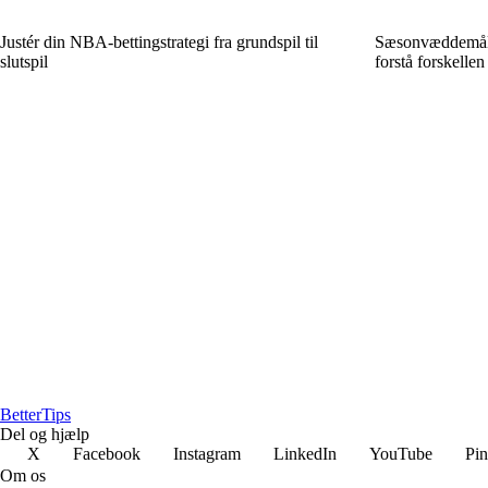
Justér din NBA-bettingstrategi fra grundspil til
Sæsonvæddemål 
slutspil
forstå forskellen
Better
Tips
Del og hjælp
X
Facebook
Instagram
LinkedIn
YouTube
Pin
Om os