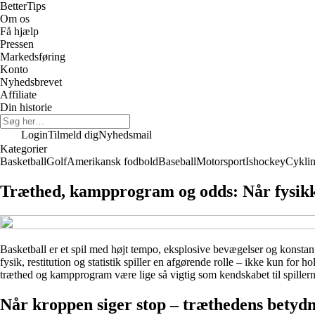
Better
Tips
Om os
Få hjælp
Pressen
Markedsføring
Konto
Nyhedsbrevet
Affiliate
Din historie
Login
Tilmeld dig
Nyhedsmail
Kategorier
Basketball
Golf
Amerikansk fodbold
Baseball
Motorsport
Ishockey
Cykli
Træthed, kampprogram og odds: Når fysikke
Basketball er et spil med højt tempo, eksplosive bevægelser og konsta
fysik, restitution og statistik spiller en afgørende rolle – ikke kun for
træthed og kampprogram være lige så vigtig som kendskabet til spiller
Når kroppen siger stop – træthedens betyd