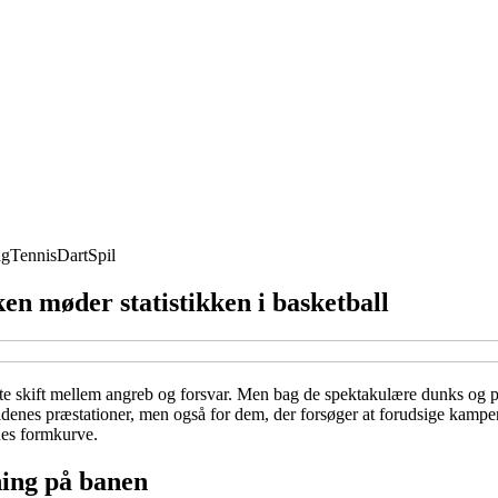
ng
Tennis
Dart
Spil
n møder statistikken i basketball
nte skift mellem angreb og forsvar. Men bag de spektakulære dunks og 
 holdenes præstationer, men også for dem, der forsøger at forudsige kampe
nes formkurve.
ning på banen