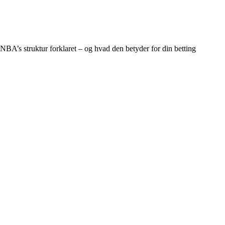
NBA’s struktur forklaret – og hvad den betyder for din betting