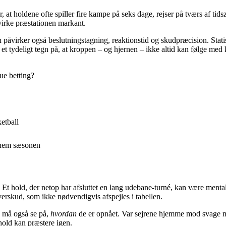
t holdene ofte spiller fire kampe på seks dage, rejser på tværs af tid
virke præstationen markant.
åvirker også beslutningstagning, reaktionstid og skudpræcision. Statisti
 et tydeligt tegn på, at kroppen – og hjernen – ikke altid kan følge med
ue betting?
etball
ennem sæsonen
t hold, der netop har afsluttet en lang udebane-turné, kan være mental
verskud, som ikke nødvendigvis afspejles i tabellen.
an må også se på,
hvordan
de er opnået. Var sejrene hjemme mod svage 
hold kan præstere igen.