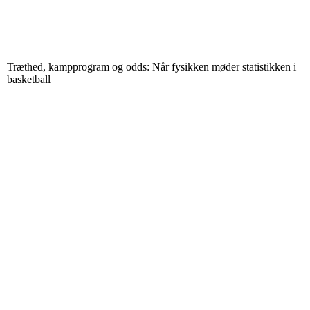
Træthed, kampprogram og odds: Når fysikken møder statistikken i
basketball