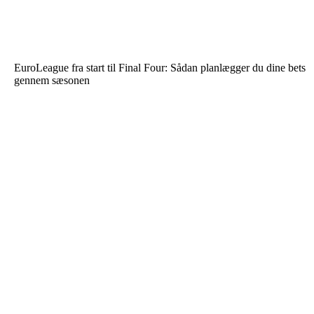
EuroLeague fra start til Final Four: Sådan planlægger du dine bets
gennem sæsonen