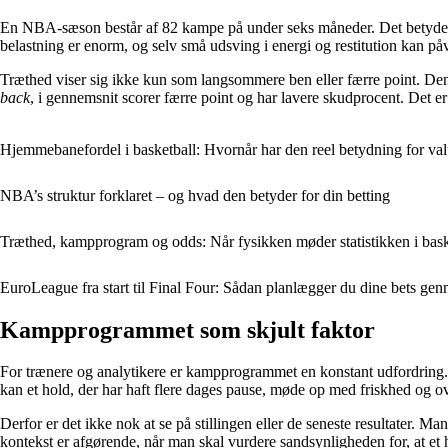
En NBA-sæson består af 82 kampe på under seks måneder. Det betyder, a
belastning er enorm, og selv små udsving i energi og restitution kan på
Træthed viser sig ikke kun som langsommere ben eller færre point. Den p
back
, i gennemsnit scorer færre point og har lavere skudprocent. Det er
Hjemmebanefordel i basketball: Hvornår har den reel betydning for val
NBA’s struktur forklaret – og hvad den betyder for din betting
Træthed, kampprogram og odds: Når fysikken møder statistikken i bask
EuroLeague fra start til Final Four: Sådan planlægger du dine bets g
Kampprogrammet som skjult faktor
For trænere og analytikere er kampprogrammet en konstant udfordring. E
kan et hold, der har haft flere dages pause, møde op med friskhed og o
Derfor er det ikke nok at se på stillingen eller de seneste resultater. M
kontekst er afgørende, når man skal vurdere sandsynligheden for, at et 