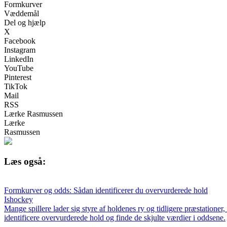
Formkurver
Væddemål
Del og hjælp
X
Facebook
Instagram
LinkedIn
YouTube
Pinterest
TikTok
Mail
RSS
Lærke Rasmussen
Lærke
Rasmussen
Læs også:
Formkurver og odds: Sådan identificerer du overvurderede hold
Ishockey
Mange spillere lader sig styre af holdenes ry og tidligere præstatione
identificere overvurderede hold og finde de skjulte værdier i oddsene.