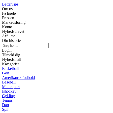
Better
Tips
Om os
Få hjælp
Pressen
Markedsføring
Konto
Nyhedsbrevet
Affiliate
Din historie
Login
Tilmeld dig
Nyhedsmail
Kategorier
Basketball
Golf
Amerikansk fodbold
Baseball
Motorsport
Ishockey
Cykling
Tennis
Dart
Spil