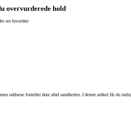
du overvurderede hold
e ser favoritter
r, men oddsene fortæller ikke altid sandheden. I denne artikel får du in