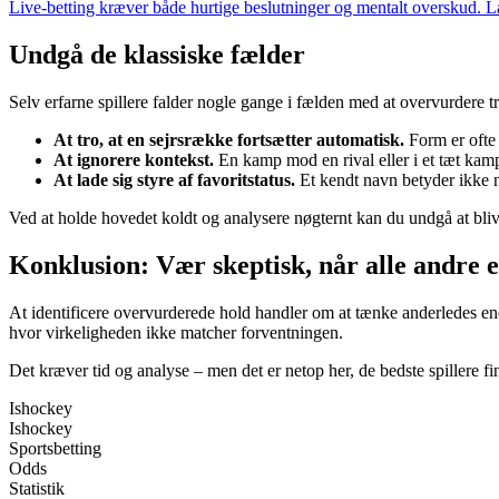
Live-betting kræver både hurtige beslutninger og mentalt overskud. Læ
Undgå de klassiske fælder
Selv erfarne spillere falder nogle gange i fælden med at overvurdere tr
At tro, at en sejrsrække fortsætter automatisk.
Form er ofte 
At ignorere kontekst.
En kamp mod en rival eller i et tæt kam
At lade sig styre af favoritstatus.
Et kendt navn betyder ikke 
Ved at holde hovedet koldt og analysere nøgternt kan du undgå at bli
Konklusion: Vær skeptisk, når alle andre e
At identificere overvurderede hold handler om at tænke anderledes end fle
hvor virkeligheden ikke matcher forventningen.
Det kræver tid og analyse – men det er netop her, de bedste spillere fi
Ishockey
Ishockey
Sportsbetting
Odds
Statistik