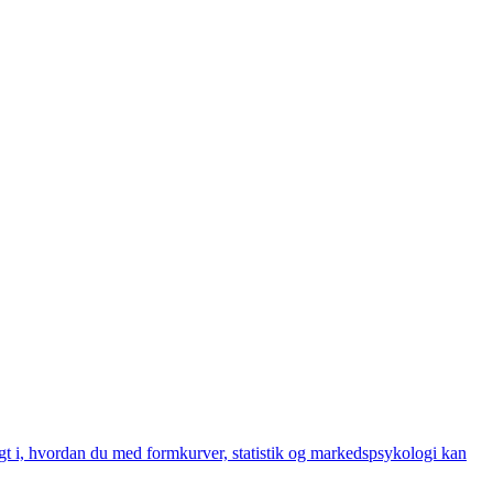
dsigt i, hvordan du med formkurver, statistik og markedspsykologi kan