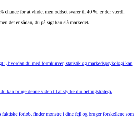
 chance for at vinde, men oddset svarer til 40 %, er der værdi.
en det er sådan, du på sigt kan slå markedet.
dsigt i, hvordan du med formkurver, statistik og markedspsykologi kan
 kan bruge denne viden til at styrke din bettingstrategi.
aktiske forløb, finder mønstre i dine fejl og bruger forskellene som