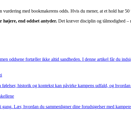
n vurdering med bookmakerens odds. Hvis du mener, at et hold har 50 %
r højere, end oddset antyder.
Det kræver disciplin og tålmodighed – m
r, men oddsene fortæller ikke altid sandheden. I denne artikel får du in
gi
ølelser, historik og kontekst kan påvirke kampens udfald, og hvordan du
skellene
r i gang. Lær, hvordan du sammenligner dine forudsigelser med kampens f