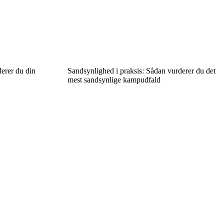
erer du din
Sandsynlighed i praksis: Sådan vurderer du det
mest sandsynlige kampudfald