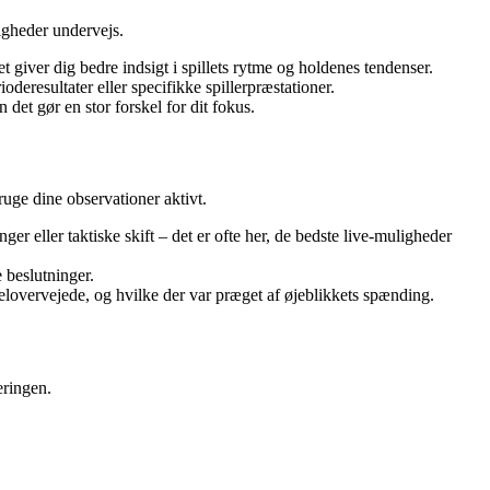
digheder undervejs.
giver dig bedre indsigt i spillets rytme og holdenes tendenser.
oderesultater eller specifikke spillerpræstationer.
n det gør en stor forskel for dit fokus.
ruge dine observationer aktivt.
ger eller taktiske skift – det er ofte her, de bedste live-muligheder
 beslutninger.
 velovervejede, og hvilke der var præget af øjeblikkets spænding.
eringen.