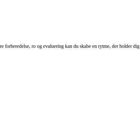
ere forberedelse, ro og evaluering kan du skabe en rytme, der holder dig