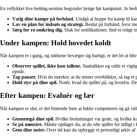
En vellykket live-betting-session begynder længe før kampstart. Jo bedr
Vælg dine kampe på forhånd.
Undgå at hoppe fra kamp til kamp
Lav en plan for indsats og strategi.
Beslut på forhånd, hvor mege
Sørg for ro omkring dig.
Sluk for notifikationer, find et roligt s
Under kampen: Hold hovedet koldt
Når kampen er i gang, og oddsene bevæger sig hurtigt, er det let at bliv
Observer spillet, ikke kun tallene.
Statistikker og odds er vigtig
opstår.
Tag pauser.
Hvis du mærker, at du mister overblikket, så tag et 
Hold styr på dine spil.
Notér, hvad du spiller på, og hvorfor. Det
Efter kampen: Evaluér og lær
Når kampen er slut, er det fristende bare at lukke computeren og gå vider
Gennemgå dine spil.
Hvilke beslutninger var gode, og hvilke k
Se på mønstre.
Måske opdager du, at du ofte spiller for tidligt i 
Gem dine noter.
Over tid kan du opbygge et personligt arkiv af e