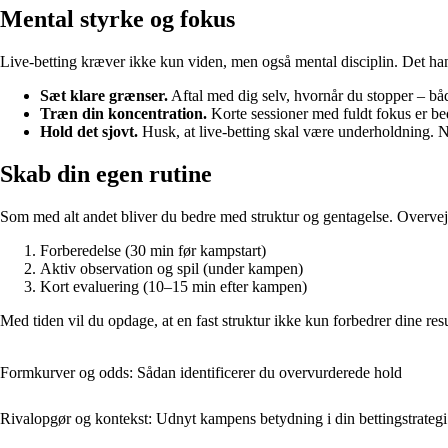
Mental styrke og fokus
Live-betting kræver ikke kun viden, men også mental disciplin. Det hand
Sæt klare grænser.
Aftal med dig selv, hvornår du stopper – både
Træn din koncentration.
Korte sessioner med fuldt fokus er be
Hold det sjovt.
Husk, at live-betting skal være underholdning. 
Skab din egen rutine
Som med alt andet bliver du bedre med struktur og gentagelse. Overvej at
Forberedelse (30 min før kampstart)
Aktiv observation og spil (under kampen)
Kort evaluering (10–15 min efter kampen)
Med tiden vil du opdage, at en fast struktur ikke kun forbedrer dine res
Formkurver og odds: Sådan identificerer du overvurderede hold
Rivalopgør og kontekst: Udnyt kampens betydning i din bettingstrategi