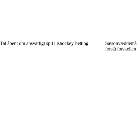
Tal åbent om ansvarligt spil i ishockey-betting
Sæsonvæddemål 
forstå forskellen